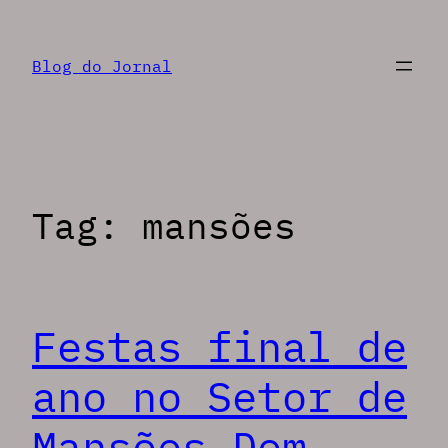
Pular
para
Blog do Jornal
o
conteúdo
Tag:
mansões
Festas final de
ano no Setor de
Mansões Dom