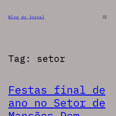
Pular
para
Blog do Jornal
o
conteúdo
Tag:
setor
Festas final de
ano no Setor de
Mansões Dom